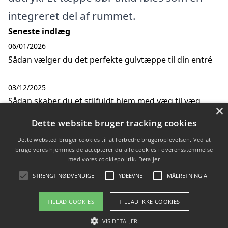
integreret del af rummet.
Seneste indlæg
06/01/2026
Sådan vælger du det perfekte gulvtæppe til din entré
03/12/2025
Sådan skaber du et stilfuldt hjem med væg til væg
×
tæpper tilbud
Dette website bruger tracking cookies
Dette websted bruger cookies til at forbedre brugeroplevelsen. Ved at
07/05/2024
bruge vores hjemmeside accepterer du alle cookies i overensstemmelse
Sørg for at have adgang til en støvletørrer når du er
med vores cookiepolitik.
Detaljer
på skiferie
STRENGT NØDVENDIGE
YDEEVNE
MÅLRETNING AF
TILLAD COOKIES
TILLAD IKKE COOKIES
Copyright 2026 - Pilanto Aps
VIS DETALJER