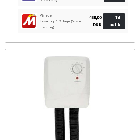
På lager
438,00
Til
Levering: 1-2 dage
(Gratis
DKK
butik
levering)