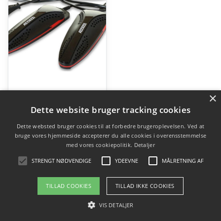
×
Accezzi sko- og støvlevarmer, sort/rød
Dette website bruger tracking cookies
kr.
199,00
Dette websted bruger cookies til at forbedre brugeroplevelsen. Ved at
bruge vores hjemmeside accepterer du alle cookies i overensstemmelse
med vores cookiepolitik.
Detaljer
Gå til shop
STRENGT NØDVENDIGE
YDEEVNE
MÅLRETNING AF
TILLAD COOKIES
TILLAD IKKE COOKIES
VIS DETALJER