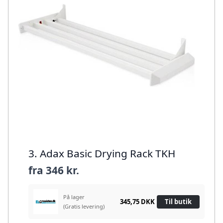
3. Adax Basic Drying Rack TKH
fra
346 kr.
På lager
345,75 DKK
Til butik
(Gratis levering)