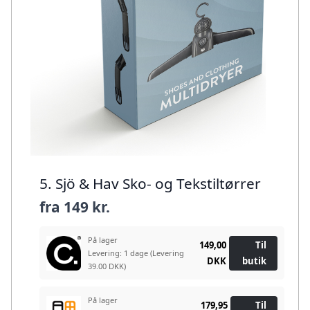
5. Sjö & Hav Sko- og Tekstiltørrer
fra
149 kr.
På lager
149,00
Til
Levering: 1 dage
(Levering
DKK
butik
39.00 DKK)
På lager
179,95
Til