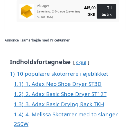
På lager
445,00
Til
Levering: 2-6 dage
(Levering
DKK
butik
59.00 DKK)
Annonce i samarbejde med PriceRunner
Indholdsfortegnelse
skjul
1)
10 populære skotorrere i øjeblikket
1.1)
1. Adax Neo Shoe Dryer ST3D
1.2)
2. Adax Basic Shoe Dryer ST12T
1.3)
3. Adax Basic Drying Rack TKH
1.4)
4. Melissa Skotørrer med to slanger
250W