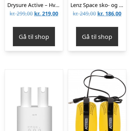
Drysure Active – Hvid/Blå – S (36-41)
Lenz Space sko- og støvlevarmer
Den
Den
Den
De
kr.
299,00
kr.
219,00
kr.
249,00
kr.
186,00
oprindelige
aktuelle
oprindelige
aktu
pris
pris
pris
pris
Gå til shop
Gå til shop
var:
er:
var:
er:
kr. 299,00.
kr. 219,00.
kr. 249,00.
kr. 