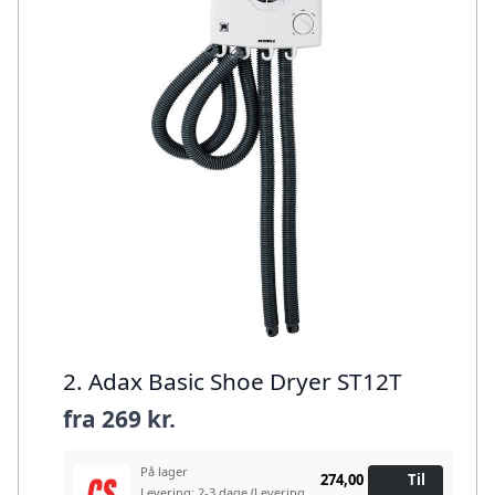
2. Adax Basic Shoe Dryer ST12T
fra
269 kr.
På lager
274,00
Til
Levering: 2-3 dage
(Levering