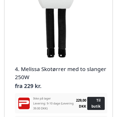
4. Melissa Skotørrer med to slanger
250W
fra
229 kr.
Ikke på lager
229,00
Til
Levering: 9-10 dage
(Levering
DKK
butik
39.00 DKK)