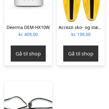
Deerma DEM-HX10W
Accezzi sko- og støvlevarmer, sort/gul
kr.
409,00
kr.
199,00
Gå til shop
Gå til shop