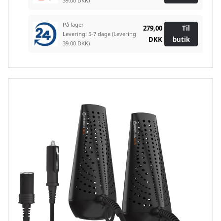
39.00 DKK)
På lager
279,00
Til
Levering: 5-7 dage
(Levering
DKK
butik
39.00 DKK)