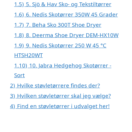
1.5)
5. Sjö & Hav Sko- og Tekstiltørrer
1.6)
6. Nedis Skotørrer 350W 45 Grader
1.7)
7. Beha Sko 300T Shoe Dryer
1.8)
8. Deerma Shoe Dryer DEM-HX10W
1.9)
9. Nedis Skotørrer 250 W 45 °C
HTSH20WT
1.10)
10. Jabra Hedgehog Skotørrer -
Sort
2)
Hvilke støvletørrere findes der?
3)
Hvilken støvletørrer skal jeg vælge?
4)
Find en støvletørrer i udvalget her!