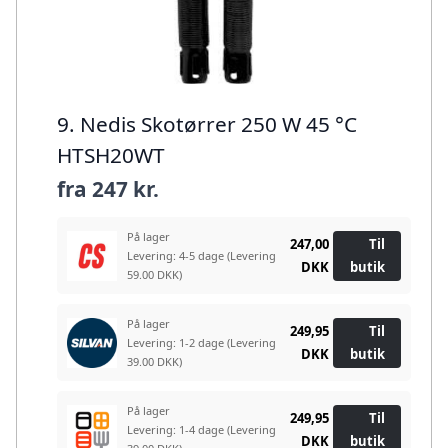
9. Nedis Skotørrer 250 W 45 °C
HTSH20WT
fra
247 kr.
På lager
247,00
Til
Levering: 4-5 dage
(Levering
DKK
butik
59.00 DKK)
På lager
249,95
Til
Levering: 1-2 dage
(Levering
DKK
butik
39.00 DKK)
På lager
249,95
Til
Levering: 1-4 dage
(Levering
DKK
butik